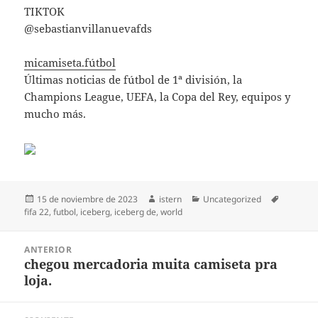
TIKTOK
@sebastianvillanuevafds
micamiseta.fútbol
Últimas noticias de fútbol de 1ª división, la
Champions League, UEFA, la Copa del Rey, equipos y
mucho más.
Publicado
Autor
Categorías
Etiqueta
15 de noviembre de 2023
istern
Uncategorized
el
fifa 22
,
futbol
,
iceberg
,
iceberg de
,
world
Navegación
ANTERIOR
de
chegou mercadoria muita camiseta pra
Entrada
entradas
loja.
anterior: