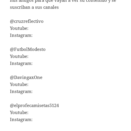
mis amigos para que vayan a ver su contenido y se
suscriban a sus canales
@cruzreflectivo
Youtube:
Instagram:
@FutbolModesto
Youtube:
Instagram:
@DavingaxOne
Youtube:
Instagram:
@elprofecamisetas5124
Youtube:
Instagram: