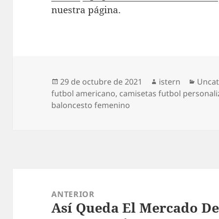
nuestra página.
Publicado
Autor
Categ
29 de octubre de 2021
istern
Uncat
el
futbol americano
,
camisetas futbol personal
baloncesto femenino
Navegación
de
ANTERIOR
Así Queda El Mercado De 
entradas
Entrada