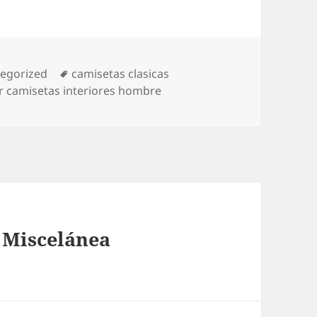
orías
Etiquetas
egorized
camisetas clasicas
 camisetas interiores hombre
› Miscelánea