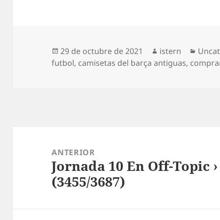
Publicado
Autor
Categ
29 de octubre de 2021
istern
Uncat
el
futbol
,
camisetas del barça antiguas
,
comprar
Navegación
de
ANTERIOR
Jornada 10 En Off-Topic 
entradas
Entrada
(3455/3687)
anterior: