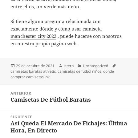
entre ellos, un verde más neón.
Si tiene alguna pregunta relacionada con
exactamente dónde y cómo usar
camiseta
manchester city 2022
, puede hacerse con nosotros
en nuestra propia página web.
Publicado
Autor
Categorías
Etiquetas
29 de octubre de 2021
istern
Uncategorized
el
camisetas baratas athletic
,
camisetas de futbol niños
,
donde
comprar camisetas jhk
Navegación
ANTERIOR
de
Camisetas De Fútbol Baratas
Entrada
entradas
anterior:
SIGUIENTE
Así Queda El Mercado De Fichajes: Última
Entrada
Hora, En Directo
siguiente: