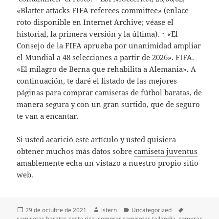
«Blatter attacks FIFA referees committee» (enlace
roto disponible en Internet Archive; véase el
historial, la primera versión y la última). ↑ «El
Consejo de la FIFA aprueba por unanimidad ampliar
el Mundial a 48 selecciones a partir de 2026». FIFA.
«El milagro de Berna que rehabilita a Alemania». A
continuación, te daré el listado de las mejores
páginas para comprar camisetas de fútbol baratas, de
manera segura y con un gran surtido, que de seguro
te van a encantar.
Si usted acarició este artículo y usted quisiera
obtener muchos más datos sobre
camiseta juventus
amablemente echa un vistazo a nuestro propio sitio
web.
Publicado
Autor
Categorías
Etiquetas
29 de octubre de 2021
istern
Uncategorized
el
camisetas baratas costa rica
,
comprar camisetas tailandia
,
comprar