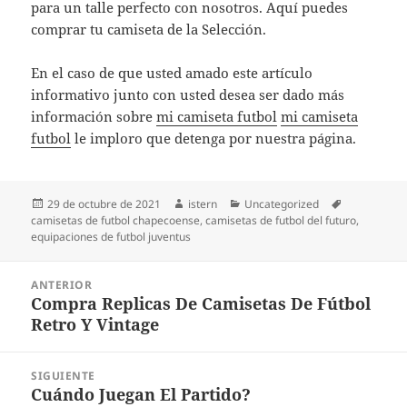
para un talle perfecto con nosotros. Aquí puedes
comprar tu camiseta de la Selección.
En el caso de que usted amado este artículo
informativo junto con usted desea ser dado más
información sobre
mi camiseta futbol
mi camiseta
futbol
le imploro que detenga por nuestra página.
Publicado
Autor
Categorías
Etiquetas
29 de octubre de 2021
istern
Uncategorized
el
camisetas de futbol chapecoense
,
camisetas de futbol del futuro
,
equipaciones de futbol juventus
Navegación
ANTERIOR
de
Compra Replicas De Camisetas De Fútbol
Entrada
entradas
Retro Y Vintage
anterior:
SIGUIENTE
Cuándo Juegan El Partido?
Entrada